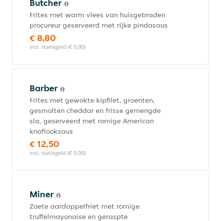
Butcher
Frites met warm vlees van huisgebraden
procureur geserveerd met rijke pindasaus
€ 8,80
incl. statiegeld (€ 0,00)
Barber
Frites met gewokte kipfilet, groenten,
gesmolten cheddar en frisse gemengde
sla, geserveerd met romige American
knoflooksaus
€ 12,50
incl. statiegeld (€ 0,00)
Miner
Zoete aardappelfriet met romige
truffelmayonaise en geraspte