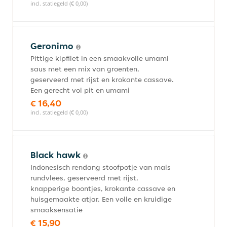
incl. statiegeld (€ 0,00)
Geronimo
Pittige kipfilet in een smaakvolle umami
saus met een mix van groenten,
geserveerd met rijst en krokante cassave.
Een gerecht vol pit en umami
€ 16,40
incl. statiegeld (€ 0,00)
Black hawk
Indonesisch rendang stoofpotje van mals
rundvlees, geserveerd met rijst,
knapperige boontjes, krokante cassave en
huisgemaakte atjar. Een volle en kruidige
smaaksensatie
€ 15,90