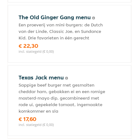
The Old Ginger Gang menu
Een proeverij van mini-burgers: de Dutch
van der Linde, Classic Joe, en Sundance
Kid. Drie favorieten in één gerecht
€ 22,30
incl. statiegeld (€ 0,00)
Texas Jack menu
Sappige beef burger met gesmolten
cheddar ham, gebakken ei en een romige
mosterd-mayo dip, gecombineerd met
rode ui, gepekelde tomaat, ingemaakte
komkommer en sla
€ 17,60
incl. statiegeld (€ 0,00)