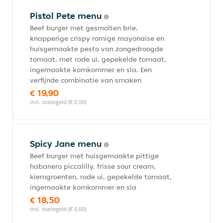
Pistol Pete menu
Beef burger met gesmolten brie,
knapperige crispy romige mayonaise en
huisgemaakte pesto van zongedroogde
tomaat, met rode ui, gepekelde tomaat,
ingemaakte komkommer en sla. Een
verfijnde combinatie van smaken
€ 19,90
incl. statiegeld (€ 0,00)
Spicy Jane menu
Beef burger met huisgemaakte pittige
habanero piccalilly, frisse sour cream,
kiemgroenten, rode ui, gepekelde tomaat,
ingemaakte komkommer en sla
€ 18,50
incl. statiegeld (€ 0,00)