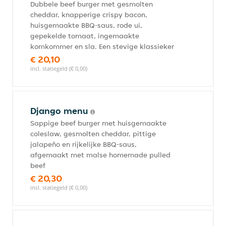
Dubbele beef burger met gesmolten
cheddar, knapperige crispy bacon,
huisgemaakte BBQ-saus, rode ui,
gepekelde tomaat, ingemaakte
komkommer en sla. Een stevige klassieker
€ 20,10
incl. statiegeld (€ 0,00)
Django menu
Sappige beef burger met huisgemaakte
coleslaw, gesmolten cheddar, pittige
jalapeño en rijkelijke BBQ-saus,
afgemaakt met malse homemade pulled
beef
€ 20,30
incl. statiegeld (€ 0,00)