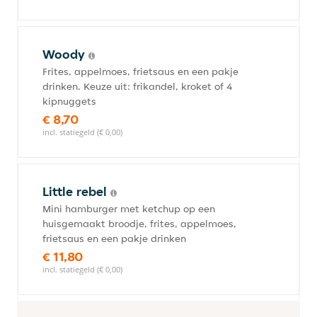
Woody
Frites, appelmoes, frietsaus en een pakje
drinken. Keuze uit: frikandel, kroket of 4
kipnuggets
€ 8,70
incl. statiegeld (€ 0,00)
Little rebel
Mini hamburger met ketchup op een
huisgemaakt broodje, frites, appelmoes,
frietsaus en een pakje drinken
€ 11,80
incl. statiegeld (€ 0,00)