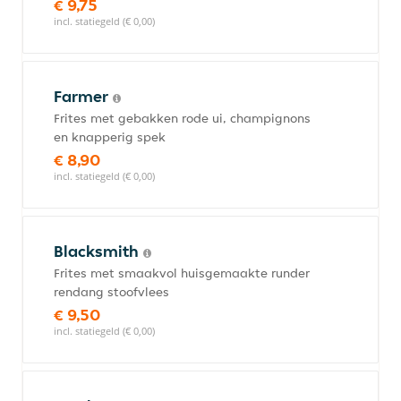
€ 9,75
incl. statiegeld (€ 0,00)
Farmer
Frites met gebakken rode ui, champignons
en knapperig spek
€ 8,90
incl. statiegeld (€ 0,00)
Blacksmith
Frites met smaakvol huisgemaakte runder
rendang stoofvlees
€ 9,50
incl. statiegeld (€ 0,00)