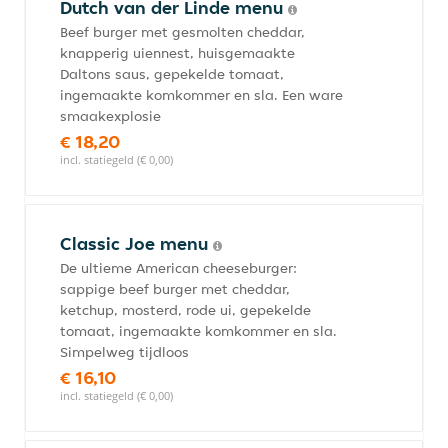
Dutch van der Linde menu
Beef burger met gesmolten cheddar,
knapperig uiennest, huisgemaakte
Daltons saus, gepekelde tomaat,
ingemaakte komkommer en sla. Een ware
smaakexplosie
€ 18,20
incl. statiegeld (€ 0,00)
Classic Joe menu
De ultieme American cheeseburger:
sappige beef burger met cheddar,
ketchup, mosterd, rode ui, gepekelde
tomaat, ingemaakte komkommer en sla.
Simpelweg tijdloos
€ 16,10
incl. statiegeld (€ 0,00)