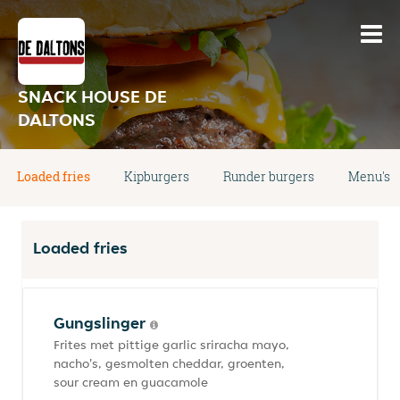
SNACK HOUSE DE
DALTONS
Loaded fries
Kipburgers
Runder burgers
Menu's
Loaded fries
Gungslinger
Frites met pittige garlic sriracha mayo,
nacho's, gesmolten cheddar, groenten,
sour cream en guacamole