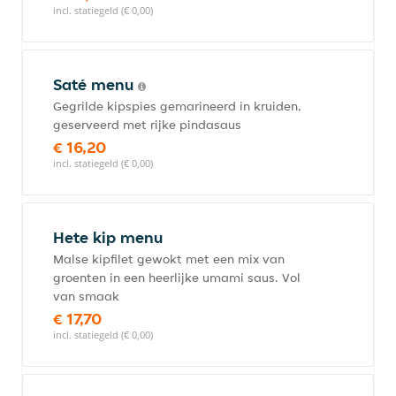
incl. statiegeld (€ 0,00)
Saté menu
Gegrilde kipspies gemarineerd in kruiden,
geserveerd met rijke pindasaus
€ 16,20
incl. statiegeld (€ 0,00)
Hete kip menu
Malse kipfilet gewokt met een mix van
groenten in een heerlijke umami saus. Vol
van smaak
€ 17,70
incl. statiegeld (€ 0,00)