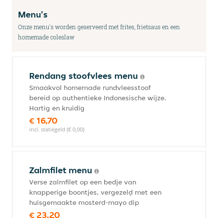
Menu's
Onze menu's worden geserveerd met frites, frietsaus en een
homemade coleslaw
Rendang stoofvlees menu
Smaakvol homemade rundvleesstoof
bereid op authentieke Indonesische wijze.
Hartig en kruidig
€ 16,70
incl. statiegeld (€ 0,00)
Zalmfilet menu
Verse zalmfilet op een bedje van
knapperige boontjes, vergezelḍ met een
huisgemaakte mosterd-mayo dip
€ 23,20