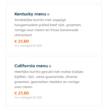
Kentucky menu
Smakelijke burrito met sappige
huisgemaakte pulled beef rijst, groenten,
romige sour cream en frisse homemade
chimichurri
€ 21,60
incl. statiegeld (€ 0,00)
California menu
Heerlijke burrito gevuld met malse stukjes
kipfilet, rijst, verse guacamole, diverse
groenten, gesmolten cheddar en romige
sour cream
€ 21,60
incl. statiegeld (€ 0,00)