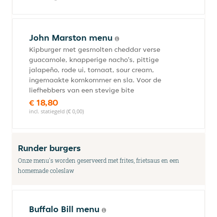
John Marston menu
Kipburger met gesmolten cheddar verse
guacamole, knapperige nacho's, pittige
jalapeño, rode ui, tomaat, sour cream,
ingemaakte komkommer en sla. Voor de
liefhebbers van een stevige bite
€ 18,80
incl. statiegeld (€ 0,00)
Runder burgers
Onze menu's worden geserveerd met frites, frietsaus en een
homemade coleslaw
Buffalo Bill menu