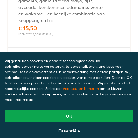
garnalen, garlic sriracha mayo, rijst,
avocado, komkommer, edamame, wortel
en wakáme. Een heerlijke combinatie van
knapperig en fris
€ 15,50
incl. statiegeld (€ 0,00)
Hula
Wij gebruiken cookies en andere technologieën om uw
gebruikerservaring te verbeteren, te personaliseren, analyses voor
Heerlijke poké bowl met krokante kip,
optimalisatie en advertenties in samenwerking met derde partijen. Wij
garlic sriracha mayo, rijst, avocado,
gebruiken onze eigen cookies en cookies van derde partijen. Door op OK
komkommer, edamame, wortel en
te klikken accepteert u het gebruik van alle cookies. Wij plaatsen altijd
wakáme. Een perfecte balans tussen fris
noodzakelijke cookies. Selecteer
Voorkeuren beheren
om te kiezen
en knapperig
welke cookies u wilt accepteren, om uw voorkeur aan te passen en voor
meer informatie.
€ 15,50
incl. statiegeld (€ 0,00)
OK
Online Eten Bestellen
Essentiële