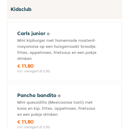
Kidsclub
Carls junior
Mini kipburger met homemade mosterd-
mayonaise op een huisgemaakt broodje,
frites, appelmoes, frietsaus en een pakje
drinken
€ 11,80
incl. statiegeld (€ 0,00)
Pancho bandito
Mini quesadilla (Mexicaanse tosti) met
kaas en kip, frites, appelmoes, frietsaus
en een pakje drinken
€ 11,80
incl. statiegeld (€ 0,00)