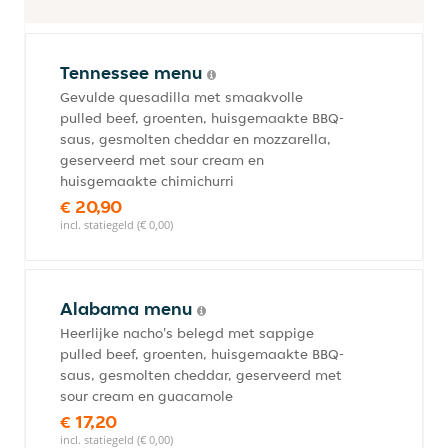
Tennessee menu
Gevulde quesadilla met smaakvolle
pulled beef, groenten, huisgemaakte BBQ-
saus, gesmolten cheddar en mozzarella,
geserveerd met sour cream en
huisgemaakte chimichurri
€ 20,90
incl. statiegeld (€ 0,00)
Alabama menu
Heerlijke nacho's belegd met sappige
pulled beef, groenten, huisgemaakte BBQ-
saus, gesmolten cheddar, geserveerd met
sour cream en guacamole
€ 17,20
incl. statiegeld (€ 0,00)