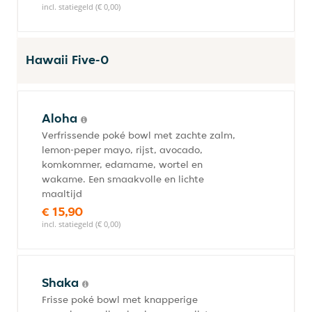
incl. statiegeld (€ 0,00)
Hawaii Five-0
Aloha
Verfrissende poké bowl met zachte zalm,
lemon-peper mayo, rijst, avocado,
komkommer, edamame, wortel en
wakame. Een smaakvolle en lichte
maaltijd
€ 15,90
incl. statiegeld (€ 0,00)
Shaka
Frisse poké bowl met knapperige